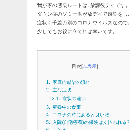
我が家の感染ルートは､放課後デイです
ダウン症のソミー君が放デイで感染をし
症状も千差万別のコロナウイルスなので
少しでもお役に立てれば幸いです。
目次
[
非表示
]
1.
家庭内感染の流れ
2.
主な症状
2.1.
症状の違い
3.
療養中の食事
4.
コロナの時にあると良い物
5.
入院(自宅療養)の保険は支払われる?
6.
まとめ