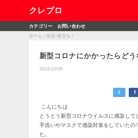
クレブロ
カテゴリー
お問い合わせ
ホーム
/
生活･役立ち
/
新型コロナにかかったらどう
2022/10/09
t
f
こんにちは
とうとう新型コロナウイルスに感染して
手洗いやマスクで感染対策をしていたの
た。