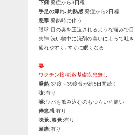
下痢
:発症から3日程
手足の痺れ､灼熱感
:発症から2日程
悪寒
:発熱時に伴う
眼球:目の奥を圧迫されるような痛みで
失神:洗い物中に洗剤の臭いによって吐き
疲れやすく､すぐに眠くなる
妻
ワクチン接種済/基礎疾患無し
発熱:
37度～39度台が約5日間続く
咳
:有り
喉:
ツバを飲み込むのもつらい程痛い
倦怠感
:有り
味覚､嗅覚:
有り
頭痛
:有り