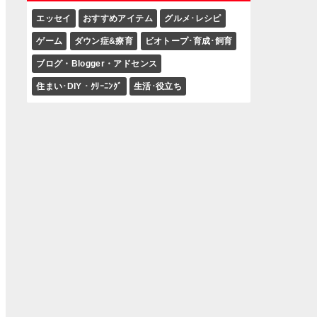
エッセイ
おすすめアイテム
グルメ･レシピ
ゲーム
ダウン症&療育
ビオトープ･育成･飼育
ブログ・Blogger・アドセンス
住まい･DIY・ｸﾘｰﾆﾝｸﾞ
生活･役立ち