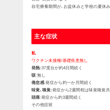
自宅療養期間が､お盆休みと学校の夏休
主な症状
私
ワクチン未接種/基礎疾患無し
発熱:
37度台が約4日間続く
咳
:無し
倦怠感
:発症から約一か月間続く
味覚､嗅覚:
発症から2週間程は味覚嗅覚
頭痛
:発症から約3週間続く
その他症状