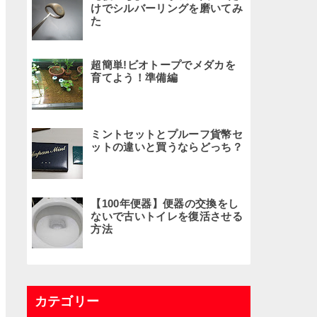
けでシルバーリングを磨いてみ
た
超簡単!ビオトープでメダカを
育てよう！準備編
ミントセットとプルーフ貨幣セ
ットの違いと買うならどっち？
【100年便器】便器の交換をし
ないで古いトイレを復活させる
方法
カテゴリー