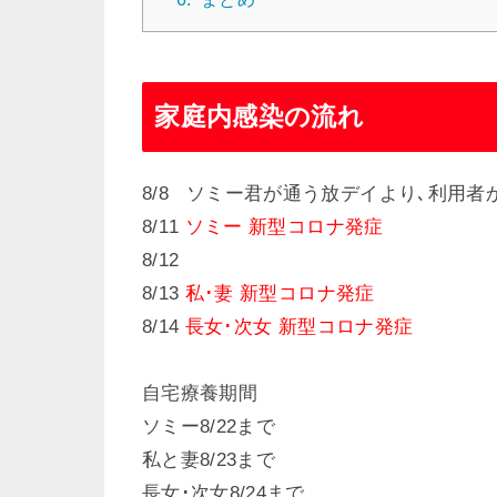
家庭内感染の流れ
8/8 ソミー君が通う放デイより､利用
8/11
ソミー 新型コロナ発症
8/12
8/13
私･妻 新型コロナ発症
8/14
長女･次女 新型コロナ発症
自宅療養期間
ソミー8/22まで
私と妻8/23まで
長女･次女8/24まで