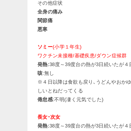
その他症状
全身の痛み
関節痛
悪寒
ソミー
(小学１年生)
ワクチン未接種/基礎疾患/ダウン症候群
発熱:
38度～39度台の熱が3日続いたが
咳
:無し
※４日以降は食欲も戻り､うどんやおか
しいとねだってくる
倦怠感
:不明(凄く元気でした)
長女･次女
発熱:
38度～39度台の熱が3日続いたが