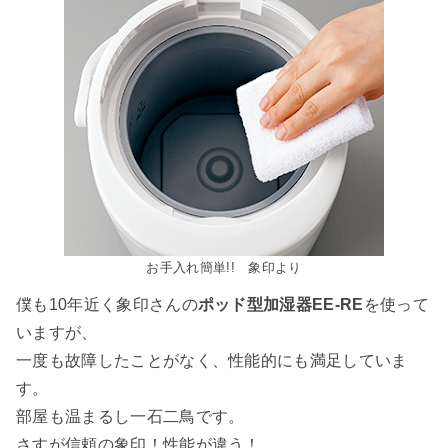
お手入れ簡単!! 象印より
僕も10年近く象印さんの
ポッド型加湿器EE-RE
を使って
いますが、
一度も故障したことがなく、性能的にも満足していま
す。
部屋も温まるし一石二鳥です。
さすが信頼の象印！性能が違う！