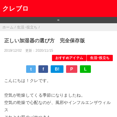
クレブロ
=
ホーム
/
生活･役立ち
/
正しい加湿器の選び方 完全保存版
2019/12/02
更新：2020/11/15
おすすめアイテム
生活･役立ち
t
f
B!
P
L
こんにちは！クレです。
空気が乾燥してくる季節になりましたね。
空気の乾燥で心配なのが、風邪やインフルエンザウィル
ス